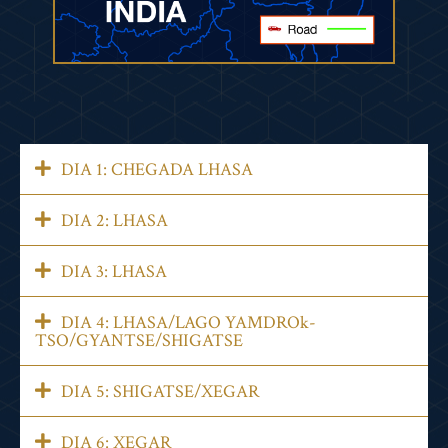
DIA 1: CHEGADA LHASA
DIA 2: LHASA
DIA 3: LHASA
DIA 4: LHASA/LAGO YAMDROk-
TSO/GYANTSE/SHIGATSE
DIA 5: SHIGATSE/XEGAR
DIA 6: XEGAR