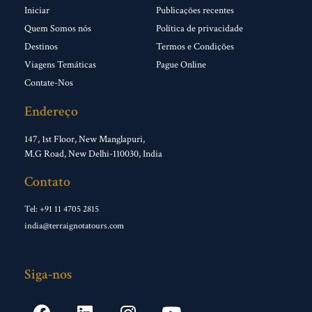
Iniciar
Publicações recentes
Quem Somos nós
Política de privacidade
Destinos
Termos e Condições
Viagens Temáticas
Pague Online
Contate-Nos
Endereço
147, 1st Floor, New Manglapuri,
M.G Road, New Delhi-110030, India
Contato
Tel: +91 11 4705 2815
india@terraignotatours.com
Siga-nos