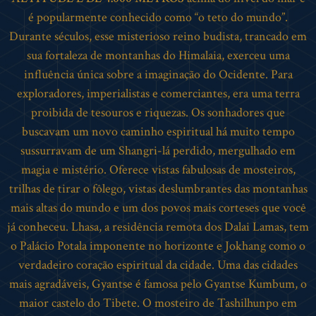
é popularmente conhecido como “o teto do mundo”.
Durante séculos, esse misterioso reino budista, trancado em
sua fortaleza de montanhas do Himalaia, exerceu uma
influência única sobre a imaginação do Ocidente. Para
exploradores, imperialistas e comerciantes, era uma terra
proibida de tesouros e riquezas. Os sonhadores que
buscavam um novo caminho espiritual há muito tempo
sussurravam de um Shangri-lá perdido, mergulhado em
magia e mistério. Oferece vistas fabulosas de mosteiros,
trilhas de tirar o fôlego, vistas deslumbrantes das montanhas
mais altas do mundo e um dos povos mais corteses ​​que você
já conheceu. Lhasa, a residência remota dos Dalai Lamas, tem
o Palácio Potala imponente no horizonte e Jokhang como o
verdadeiro coração espiritual da cidade. Uma das cidades
mais agradáveis, Gyantse é famosa pelo Gyantse Kumbum, o
maior castelo do Tibete. O mosteiro de Tashilhunpo em