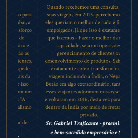
Quando recebemos uma consulta sobre
Via
 para
suas viagens em 2015, percebemos que
cert
ai, a
eles queriam o melhor de tudo e ficamos
ess
sforço
empolgados, já que isso é exatamente o
viage
de
que fazemos - Fazer o melhor da nossa
viaj
tra e
capacidade, seja em operações,
f
o as
gerenciamento de clientes ou
viag
entes.
desenvolvimento de produtos. Sabíamos
eram 
pede
exatamente como transformar uma
faci
is da
viagem incluindo a Índia, o Nepal e o
de q
 isso
Butão em algo extraordinário, tanto que
24 
ram um
esses viajantes adoraram nossos serviços
gu
 “A
e voltaram em 2016, desta vez para viajar
part
alismo
dentro da Índia por meio de fretamento
privado.
Sr
r de
Sr. Gabriel Traficante - proeminente
F
e bem-sucedido empresário e Sra.