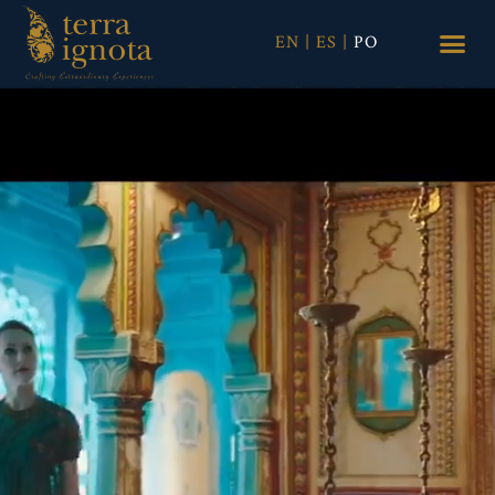
EN
|
ES
|
PO