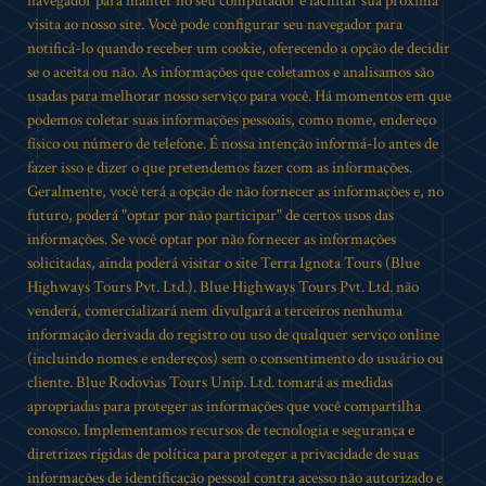
navegador para manter no seu computador e facilitar sua próxima
visita ao nosso site. Você pode configurar seu navegador para
notificá-lo quando receber um cookie, oferecendo a opção de decidir
se o aceita ou não. As informações que coletamos e analisamos são
usadas para melhorar nosso serviço para você. Há momentos em que
podemos coletar suas informações pessoais, como nome, endereço
físico ou número de telefone. É nossa intenção informá-lo antes de
fazer isso e dizer o que pretendemos fazer com as informações.
Geralmente, você terá a opção de não fornecer as informações e, no
futuro, poderá "optar por não participar" de certos usos das
informações. Se você optar por não fornecer as informações
solicitadas, ainda poderá visitar o site Terra Ignota Tours (Blue
Highways Tours Pvt. Ltd.). Blue Highways Tours Pvt. Ltd. não
venderá, comercializará nem divulgará a terceiros nenhuma
informação derivada do registro ou uso de qualquer serviço online
(incluindo nomes e endereços) sem o consentimento do usuário ou
cliente. Blue Rodovias Tours Unip. Ltd. tomará as medidas
apropriadas para proteger as informações que você compartilha
conosco. Implementamos recursos de tecnologia e segurança e
diretrizes rígidas de política para proteger a privacidade de suas
informações de identificação pessoal contra acesso não autorizado e